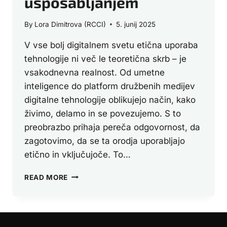
usposabljanjem
By
Lora Dimitrova (RCCI)
5. junij 2025
V vse bolj digitalnem svetu etična uporaba
tehnologije ni več le teoretična skrb – je
vsakodnevna realnost. Od umetne
inteligence do platform družbenih medijev
digitalne tehnologije oblikujejo način, kako
živimo, delamo in se povezujemo. S to
preobrazbo prihaja pereča odgovornost, da
zagotovimo, da se ta orodja uporabljajo
etično in vključujoče. To…
PREDSTAVLJAMO
READ MORE
PROJEKT
DIRECT:
KREPITEV
DIGITALNE