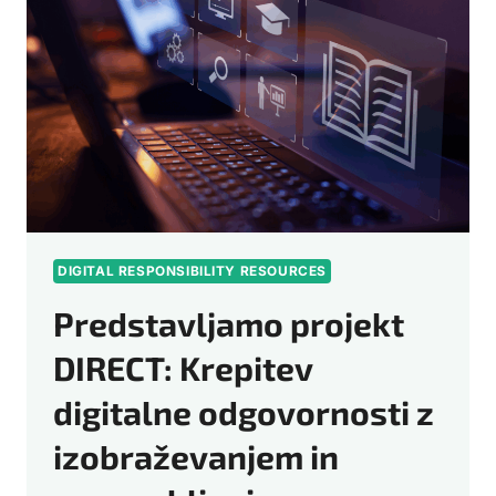
OSEBNI
PODATKI
SPODBUJAJO
POSLOVNE
MODELE
IN
KAKO
JE
VIDETI
»ODGOVORNA«
UPORABA
APLIKACIJ
DIGITAL RESPONSIBILITY RESOURCES
Predstavljamo projekt
DIRECT: Krepitev
digitalne odgovornosti z
izobraževanjem in