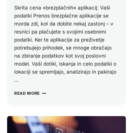
Skrita cena »brezplačnih« aplikacij: Vaši
podatki Prenos brezplačne aplikacije se
morda zdi, kot da dobite nekaj zastonj – v
resnici pa plačujete s svojimi osebnimi
podatki. Ker te aplikacije za preživetje
potrebujejo prihodek, se mnoge obračajo
na zbiranje podatkov kot svoj poslovni
model. Vaši dotiki, iskanja in celo podatki o
lokaciji se spremljajo, analizirajo in pakirajo
...
SKRITI
READ MORE
STROŠKI
»BREZPLAČNIH«
APLIKACIJ
–
KAKO
NAŠI