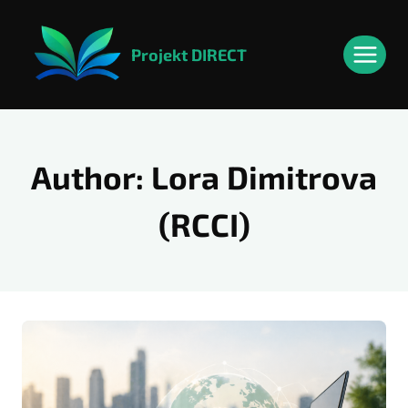
Skip
content
to
Projekt DIRECT
content
Author: Lora Dimitrova
(RCCI)