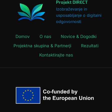
ODGOVORNOSTI
Projekt DIRECT
Z
Izobraževanje in
IZOBRAŽEVANJEM
usposabljanje o digitalni
IN
odgovornosti
USPOSABLJANJEM
Domov
O nas
Novice & Dogodki
Projektna skupina & Partnerji
Rezultati
Kontaktirajte nas