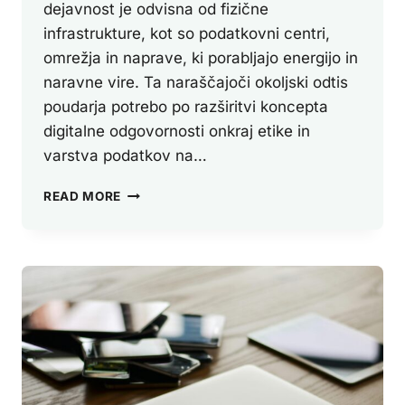
dejavnost je odvisna od fizične
infrastrukture, kot so podatkovni centri,
omrežja in naprave, ki porabljajo energijo in
naravne vire. Ta naraščajoči okoljski odtis
poudarja potrebo po razširitvi koncepta
digitalne odgovornosti onkraj etike in
varstva podatkov na…
OKOLJSKI
READ MORE
VIDIK
DIGITALNE
ODGOVORNOSTI