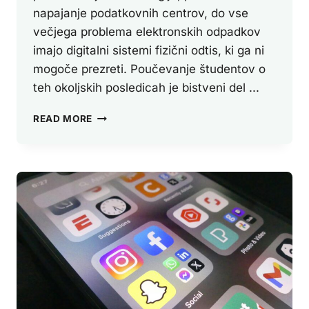
napajanje podatkovnih centrov, do vse
večjega problema elektronskih odpadkov
imajo digitalni sistemi fizični odtis, ki ga ni
mogoče prezreti. Poučevanje študentov o
teh okoljskih posledicah je bistveni del ...
OKOLJSKI
READ MORE
VIDIK
DIGITALNE
ODGOVORNOSTI
V
IZOBRAŽEVANJU