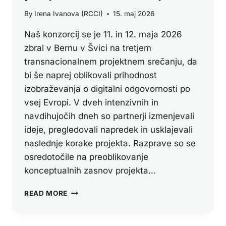
By
Irena Ivanova (RCCI)
15. maj 2026
Naš konzorcij se je 11. in 12. maja 2026
zbral v Bernu v Švici na tretjem
transnacionalnem projektnem srečanju, da
bi še naprej oblikovali prihodnost
izobraževanja o digitalni odgovornosti po
vsej Evropi. V dveh intenzivnih in
navdihujočih dneh so partnerji izmenjevali
ideje, pregledovali napredek in usklajevali
naslednje korake projekta. Razprave so se
osredotočile na preoblikovanje
konceptualnih zasnov projekta…
KONZORCIJ
READ MORE
PROJEKTA
DIRECT
SE