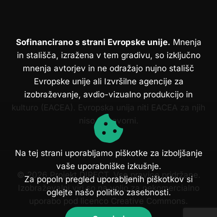
Sofinancirano s strani Evropske unije.
Mnenja
in stališča, izražena v tem gradivu, so izključno
mnenja avtorjev in ne odražajo nujno stališč
Evropske unije ali Izvršilne agencije za
izobraževanje, avdio-vizualno produkcijo in
kulturo (EACEA). Evropska unija niti EACEA za njih
niso odgovorni.
Na tej strani uporabljamo piškotke za izboljšanje
vaše uporabniške izkušnje.
© 2026 Projekt DIRECT. Vse pravice pridržane.
Za popoln pregled uporabljenih piškotkov si
Izobraževalni viri so na voljo za nekomercialno
oglejte našo politiko zasebnosti.
uporabo pod licenco Creative Commons.