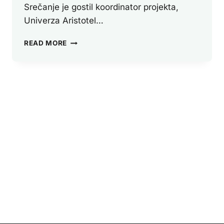
Srečanje je gostil koordinator projekta,
Univerza Aristotel…
PROJEKT
READ MORE
DIRECT
SE
JE
ZAČEL
Z
USPEŠNIM
UVODNIM
SESTANKOM
V
SOLUNU