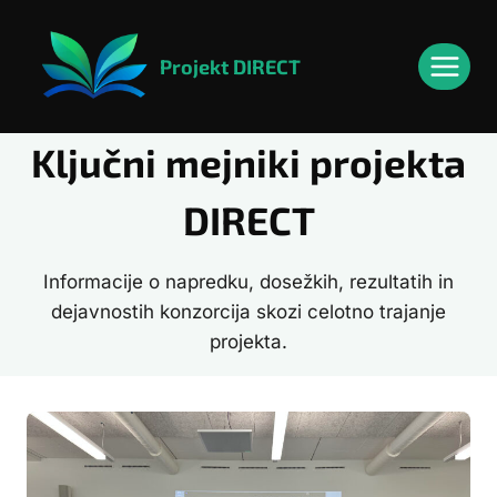
Skip
to
Projekt DIRECT
content
Ključni mejniki projekta
DIRECT
Informacije o napredku, dosežkih, rezultatih in
dejavnostih konzorcija skozi celotno trajanje
projekta.