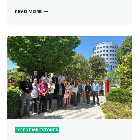
PARTNERJI
READ MORE
PROJEKTA
DIRECT
SO
SE
ZBRALI
V
ATENAH,
DA
BI
NAPREDOVALI
PRI
KONCEPTUALNEM
OKVIRU
DIGITALNE
ODGOVORNOSTI
DIRECT MILESTONES