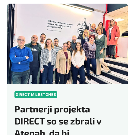
JE
ZBRAL
V
BERNU
V
ŠVICI
NA
TRETJEM
TRANSNACIONALNEM
PROJEKTNEM
SREČANJU
DIRECT MILESTONES
Partnerji projekta
DIRECT so se zbrali v
Atenah, da bi