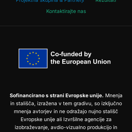
Projektna skupina & Partnerji
Rezultati
Č
U
Kontaktirajte nas
T
J
E
N
A
D
E
L
O
V
N
E
M
Sofinancirano s strani Evropske unije.
Mnenja
M
in stališča, izražena v tem gradivu, so izključno
E
S
mnenja avtorjev in ne odražajo nujno stališč
T
Evropske unije ali Izvršilne agencije za
U
izobraževanje, avdio-vizualno produkcijo in
: