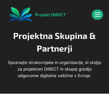
Skip
content
to
Projekt DIRECT
content
Projektna Skupina &
Partnerji
Spoznajte strokovnjake in organizacije, ki stojijo
za projektom DIRECT in skupaj gradijo
odgovorne digitalne veščine v Evropi.