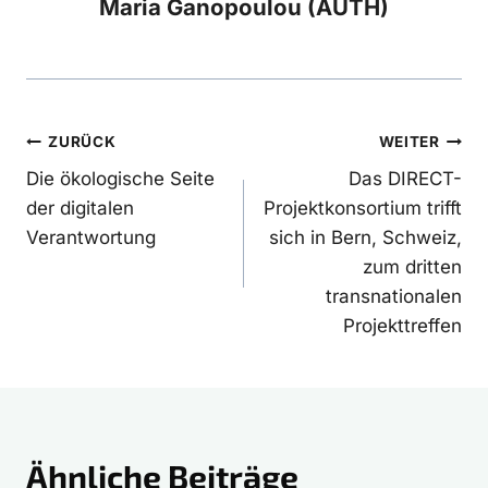
Maria Ganopoulou (AUTH)
Beitragsnavigation
ZURÜCK
WEITER
Die ökologische Seite
Das DIRECT-
der digitalen
Projektkonsortium trifft
Verantwortung
sich in Bern, Schweiz,
zum dritten
transnationalen
Projekttreffen
Ähnliche Beiträge