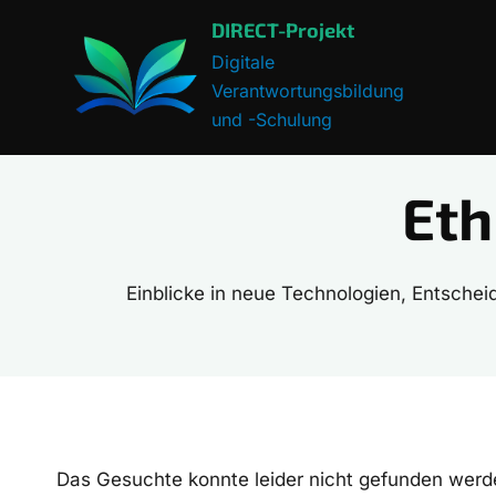
Zum
DIRECT-Projekt
Inhalt
Digitale
springen
Verantwortungsbildung
und -Schulung
Eth
Einblicke in neue Technologien, Entschei
Das Gesuchte konnte leider nicht gefunden werden.