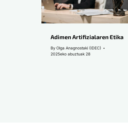
Adimen Artifizialaren Etika
By
Olga Anagnostaki (IDEC)
2025eko abuztuak 28