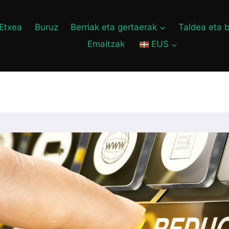
Etxea
Buruz
Berriak eta gertaerak
Taldea eta 
Emaitzak
EUS