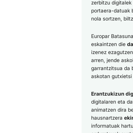
zerbitzu digitale
portaera-datuak b
nola sortzen, bil
Europar Batasun
eskaintzen die
da
izenez ezagutze
arren, jende asko
garrantzitsua da 
askotan gutxietsi
Erantzukizun dig
digitalaren eta d
animatzen dira be
hausnartzera
eki
informatuak hartu