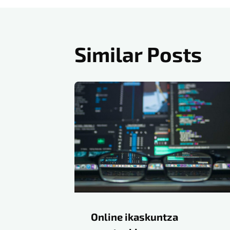
nabigatu
Similar Posts
Online ikaskuntza