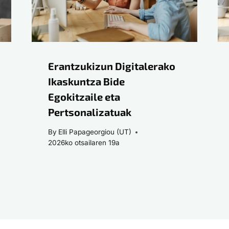
Erantzukizun Digitalerako
Ikaskuntza Bide
Egokitzaile eta
Pertsonalizatuak
By
Elli Papageorgiou (UT)
2026ko otsailaren 19a