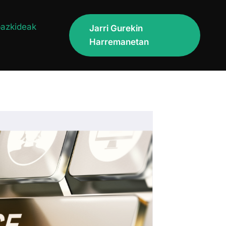
bazkideak
Jarri Gurekin
Harremanetan