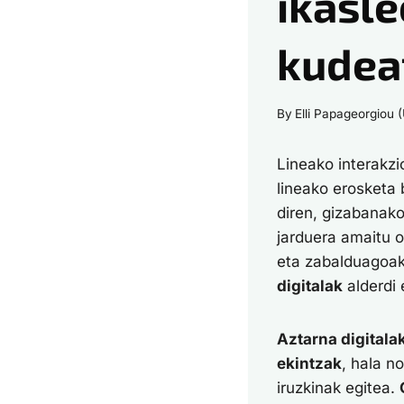
ikasle
kudea
By
Elli Papageorgiou 
Lineako interakzio
lineako erosketa 
diren, gizabanako
jarduera amaitu 
eta zabalduagoak
digitalak
alderdi
Aztarna digitala
ekintzak
, hala n
iruzkinak egitea.