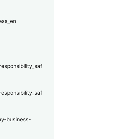
ness_en
sponsibility_saf
sponsibility_saf
hy-business-