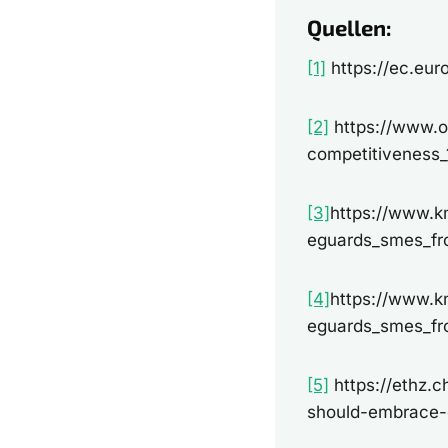
Quellen:
[1]
https://ec.eur
[2]
https://www.oe
competitiveness
[3]
https://www.k
eguards_smes_fro
[4]
https://www.k
eguards_smes_fro
[5]
https://ethz.
should-embrace-di