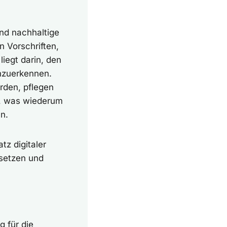
und nachhaltige
on Vorschriften,
iegt darin, den
nzuerkennen.
rden, pflegen
r, was wiederum
n.
tz digitaler
msetzen und
 für die