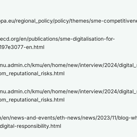
opa.eu/regional_policy/policy/themes/sme-competitive
cd.org/en/publications/sme-digitalisation-for-
_197e3077-en.html
mu.admin.ch/kmu/en/home/new/interview/2024/digital_re
m_reputational_risks.html
mu.admin.ch/kmu/en/home/new/interview/2024/digital_re
m_reputational_risks.html
ch/en/news-and-events/eth-news/news/2023/11/blog-w
gital-responsibility.html