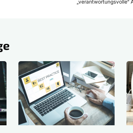
„verantwortungsvolle“
ge