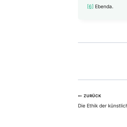
[6]
Ebenda.
Beitrags
ZURÜCK
Die Ethik der künstlic