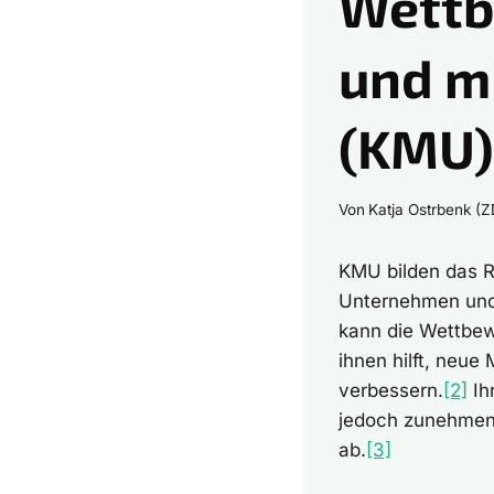
Wettb
und m
(KMU)
Von
Katja Ostrbenk (
KMU bilden das R
Unternehmen und z
kann die Wettbewe
ihnen hilft, neue 
verbessern.
[2]
Ih
jedoch zunehmend
ab.
[3]