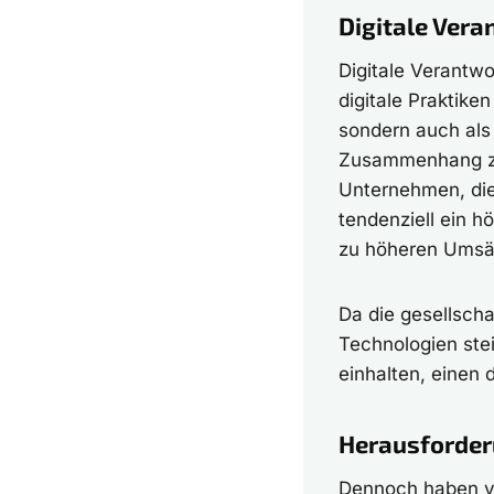
Digitale Vera
Digitale Verantw
digitale Praktike
sondern auch als 
Zusammenhang zw
Unternehmen, die
tendenziell ein h
zu höheren Umsät
Da die gesellscha
Technologien ste
einhalten, einen 
Herausforder
Dennoch haben vi