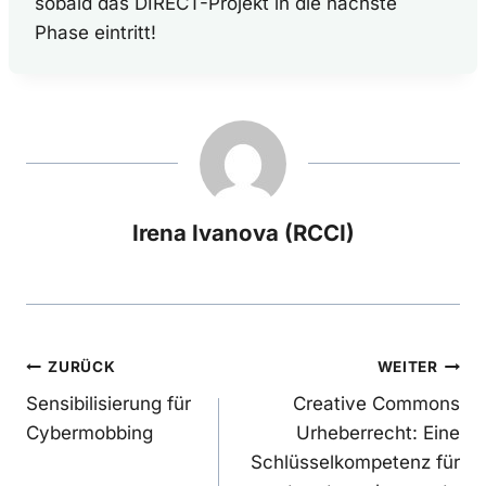
sobald das DIRECT-Projekt in die nächste
Phase eintritt!
Irena Ivanova (RCCI)
Beitragsnavigation
ZURÜCK
WEITER
Sensibilisierung für
Creative Commons
Cybermobbing
Urheberrecht: Eine
Schlüsselkompetenz für