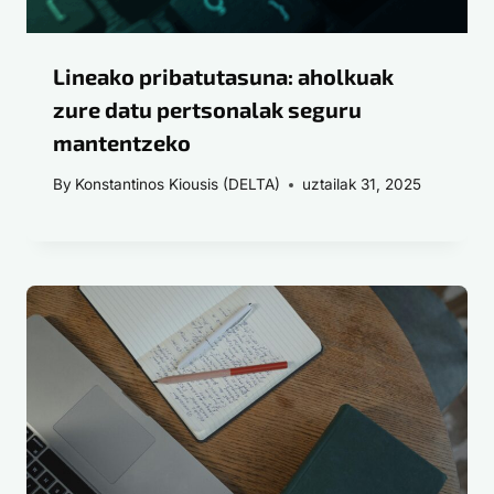
Lineako pribatutasuna: aholkuak
zure datu pertsonalak seguru
mantentzeko
By
Konstantinos Kiousis (DELTA)
uztailak 31, 2025