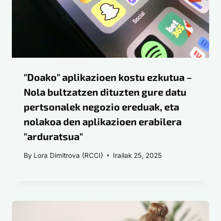
"Doako" aplikazioen kostu ezkutua –
Nola bultzatzen dituzten gure datu
pertsonalek negozio ereduak, eta
nolakoa den aplikazioen erabilera
"arduratsua"
By
Lora Dimitrova (RCCI)
Irailak 25, 2025