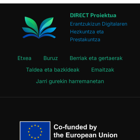
DIRECT Proiektua
Erantzukizun Digitalaren
Hezkuntza eta
Prestakuntza
Etxea
Buruz
Berriak eta gertaerak
Taldea eta bazkideak
Emaitzak
Jarri gurekin harremanetan