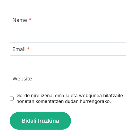
Name
*
Email
*
Website
Gorde nire izena, emaila eta webgunea bilatzaile
honetan komentatzen dudan hurrengorako.