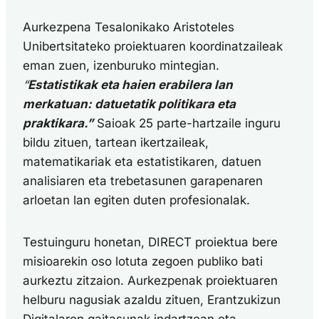
Aurkezpena Tesalonikako Aristoteles
Unibertsitateko proiektuaren koordinatzaileak
eman zuen, izenburuko mintegian.
“
Estatistikak eta haien erabilera lan
merkatuan: datuetatik politikara eta
praktikara.”
Saioak 25 parte-hartzaile inguru
bildu zituen, tartean ikertzaileak,
matematikariak eta estatistikaren, datuen
analisiaren eta trebetasunen garapenaren
arloetan lan egiten duten profesionalak.
Testuinguru honetan, DIRECT proiektua bere
misioarekin oso lotuta zegoen publiko bati
aurkeztu zitzaion. Aurkezpenak proiektuaren
helburu nagusiak azaldu zituen, Erantzukizun