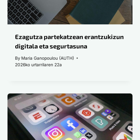
Ezagutza partekatzean erantzukizun
digitala eta segurtasuna
By
Maria Ganopoulou (AUTH)
2026ko urtarrilaren 22a