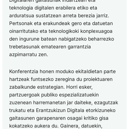
Digitalaren gaitasunak indartzean eta
teknologia digitalen erabilera etiko eta
arduratsua sustatzean arreta berezia jarriz.
Pertsonak eta erakundeak gero eta datuetan
oinarritutako eta teknologikoki konplexuagoa
den ingurune batean nabigatzeko beharrezko
trebetasunak ematearen garrantzia
azpimarratu zen.
Konferentzia honen moduko ekitaldietan parte
hartzeak funtsezko zeregina du proiektuaren
zabalkunde estrategian. Horri esker,
partzuergoak publiko espezializatuekin
zuzenean harremanetan jar daiteke, ezagutzak
trukatu eta Erantzukizun Digitala etorkizuneko
gaitasunen garapenaren osagai kritiko gisa
kokatzeko aukera du. Gainera, datuekin,