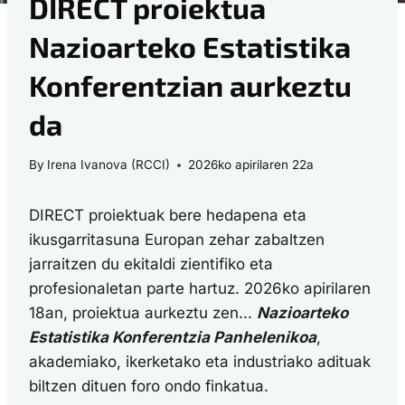
DIRECT proiektua
Nazioarteko Estatistika
Konferentzian aurkeztu
da
By
Irena Ivanova (RCCI)
2026ko apirilaren 22a
DIRECT proiektuak bere hedapena eta
ikusgarritasuna Europan zehar zabaltzen
jarraitzen du ekitaldi zientifiko eta
profesionaletan parte hartuz. 2026ko apirilaren
18an, proiektua aurkeztu zen...
Nazioarteko
Estatistika Konferentzia Panhelenikoa
,
akademiako, ikerketako eta industriako adituak
biltzen dituen foro ondo finkatua.