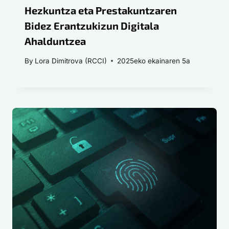
Hezkuntza eta Prestakuntzaren
Bidez Erantzukizun Digitala
Ahalduntzea
By
Lora Dimitrova (RCCI)
2025eko ekainaren 5a