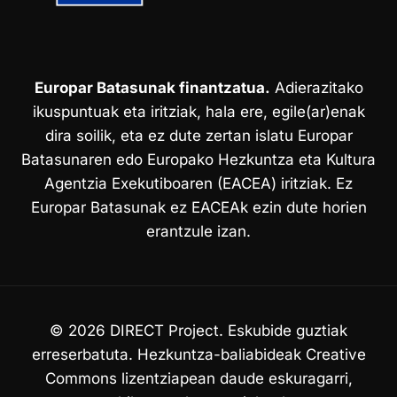
Europar Batasunak finantzatua.
Adierazitako
ikuspuntuak eta iritziak, hala ere, egile(ar)enak
dira soilik, eta ez dute zertan islatu Europar
Batasunaren edo Europako Hezkuntza eta Kultura
Agentzia Exekutiboaren (EACEA) iritziak. Ez
Europar Batasunak ez EACEAk ezin dute horien
erantzule izan.
© 2026 DIRECT Project. Eskubide guztiak
erreserbatuta. Hezkuntza-baliabideak Creative
Commons lizentziapean daude eskuragarri,