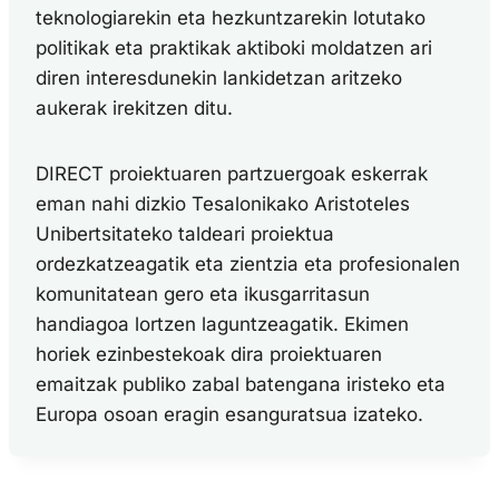
teknologiarekin eta hezkuntzarekin lotutako
politikak eta praktikak aktiboki moldatzen ari
diren interesdunekin lankidetzan aritzeko
aukerak irekitzen ditu.
DIRECT proiektuaren partzuergoak eskerrak
eman nahi dizkio Tesalonikako Aristoteles
Unibertsitateko taldeari proiektua
ordezkatzeagatik eta zientzia eta profesionalen
komunitatean gero eta ikusgarritasun
handiagoa lortzen laguntzeagatik. Ekimen
horiek ezinbestekoak dira proiektuaren
emaitzak publiko zabal batengana iristeko eta
Europa osoan eragin esanguratsua izateko.