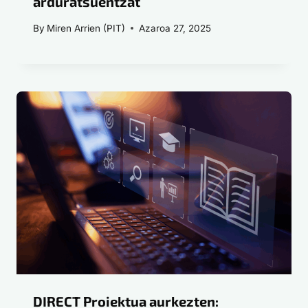
arduratsuentzat
By
Miren Arrien (PIT)
Azaroa 27, 2025
DIRECT Proiektua aurkezten: