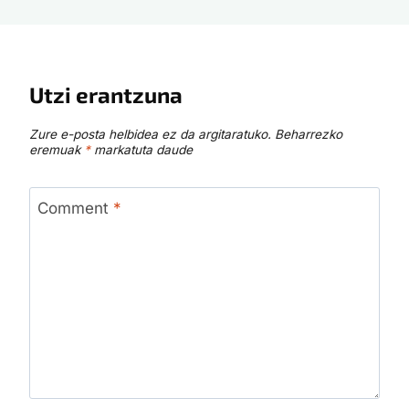
Utzi erantzuna
Zure e-posta helbidea ez da argitaratuko.
Beharrezko
eremuak
*
markatuta daude
Comment
*