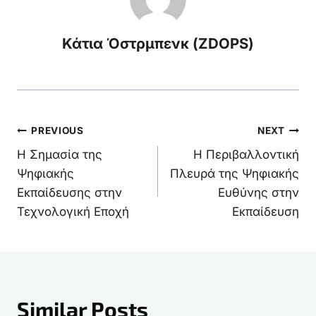
Κάτια Όστρμπενκ (ZDOPS)
Πλοήγηση
PREVIOUS
NEXT
Η Σημασία της
Η Περιβαλλοντική
άρθρων
Ψηφιακής
Πλευρά της Ψηφιακής
Εκπαίδευσης στην
Ευθύνης στην
Τεχνολογική Εποχή
Εκπαίδευση
Similar Posts