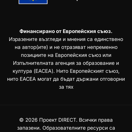
О
Т
Н
О
Т
Финансирано от Европейския съюз.
О
Изразените възгледи и мнения са единствено
М
Я
на автор(ите) и не отразяват непременно
С
позициите на Европейския съюз или
Т
Изпълнителната агенция за образование и
О
:
култура (EACEA). Нито Европейският съюз,
Н
нито EACEA могат да бъдат държани отговорни
О
за тях
В
О
И
З
М
© 2026 Проект DIRECT. Всички права
Е
Р
запазени. Образователните ресурси са
Е