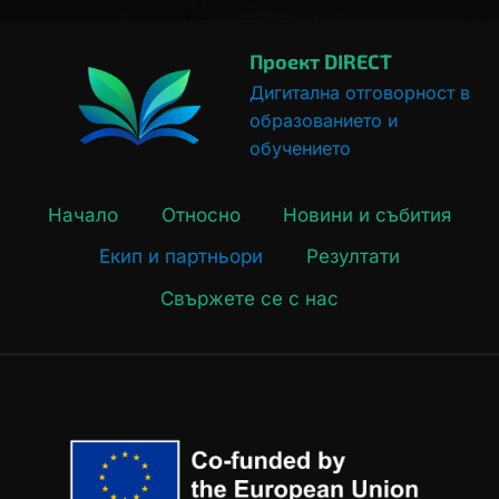
А
Л
Проект DIRECT
Н
О
Дигитална отговорност в
Б
образованието и
Л
обучението
А
Г
О
Начало
Относно
Новини и събития
П
О
Екип и партньори
Резултати
Л
У
Свържете се с нас
Ч
И
Е
Н
А
Р
А
Б