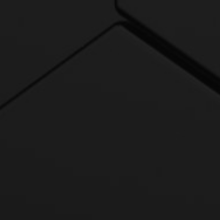
М
Е
Р
В
А
Н
Е
Н
А
В
Ъ
З
Д
Е
Й
С
Т
В
И
Е
Т