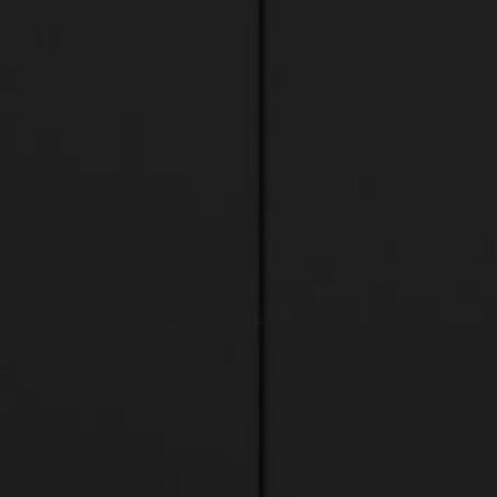
МСП
Катя Острбенк (ZDOPS)
6 август 2026 г.
Дигиталната отговорност е набор от
практики и поведение, които помагат
на МСП да използват данни и цифрови
технологии по начин, който е социално,
икономически, технологично и
екологично отговорен. [1] Защо е важно
МСП да измерват дигиталната
отговорност? Ако МСП не измерват
дигиталната отговорност, тя остава
абстрактна, което може да доведе до
липса на...
И
НАУЧЕТЕ ПОВЕЧЕ
З