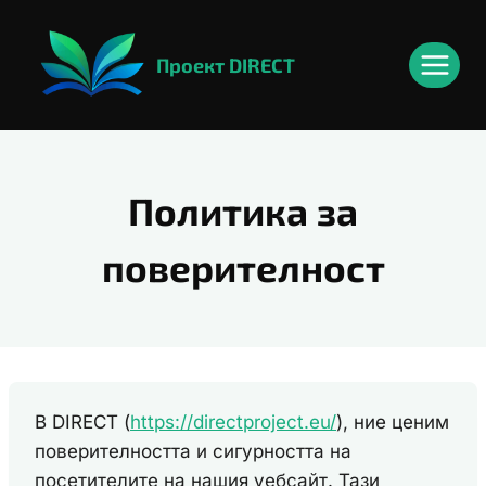
Към
content
съдържанието
Проект DIRECT
Политика за
поверителност
В DIRECT (
https://directproject.eu/
), ние ценим
поверителността и сигурността на
посетителите на нашия уебсайт. Тази