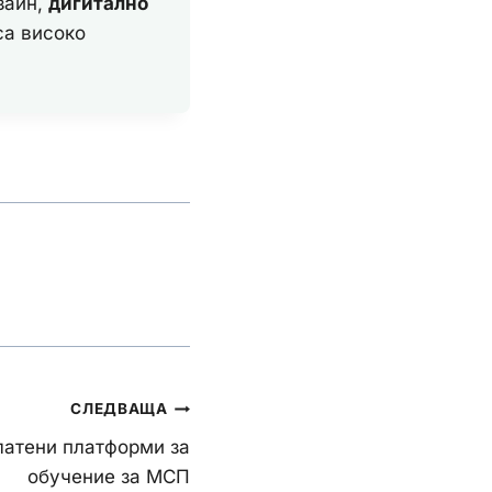
зайн,
дигитално
са високо
СЛЕДВАЩА
латени платформи за
обучение за МСП