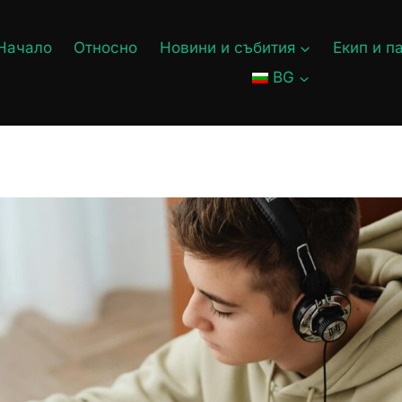
Начало
Относно
Новини и събития
Екип и п
BG