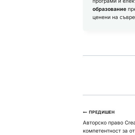
програми и елек
образование
пре
ценени на съвре
Навигац
ПРЕДИШЕН
Авторско право Cre
компетентност за о