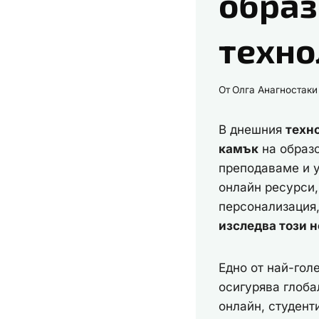
образ
техно
От
Олга Анагностаки
В днешния
техн
камък
на образо
преподаваме и у
онлайн ресурси
персонализация,
изследва този 
Едно от най-го
осигурява глоба
онлайн, студент