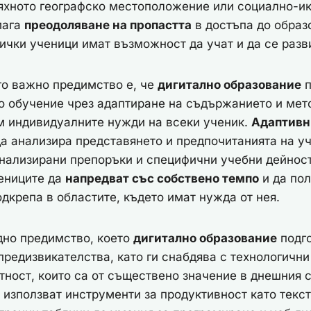
тяхното географско местоположение или социално-и
мага
преодоляване на пропастта
в достъпа до образ
сички ученици имат възможност да учат и да се разв
го важно предимство е, че
дигитално образование
п
 обучение чрез адаптиране на съдържанието и мет
м индивидуалните нужди на всеки ученик.
Адаптивн
 анализира представянето и предпочитанията на уч
нализирани препоръки и специфични учебни дейност
ениците да
напредват със собствено темпо
и да по
дкрепа в областите, където имат нужда от нея.
дно предимство, което
дигитално образование
подго
 предизвикателства, като ги снабдява с технологични
тност, които са от съществено значение в днешния с
 използват инструменти за продуктивност като тек