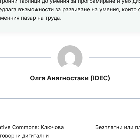
тронни таблици до умения за програмиране и уеб ди
длага възможности за развиване на умения, които 
менния пазар на труда.
Олга Анагностаки (IDEC)
ия
ative Commons: Ключова
Безплатни или п
тговорни дигитални