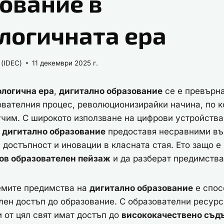
ование в
логичната ера
 (IDEC)
11 декември 2025 г.
ологична ера
,
дигитално образование
се е превърн
вателния процес, революционизирайки начина, по к
чим. С широкото използване на цифрови устройства 
,
дигитално образование
предоставя несравними въ
 достъпност и иновации в класната стая. Ето защо 
нов образователен пейзаж
и да разберат предимстват
лемите предимства на
дигитално образование
е спос
лен достъп до образование. С образователни ресурс
и от цял свят имат достъп до
висококачествено съ