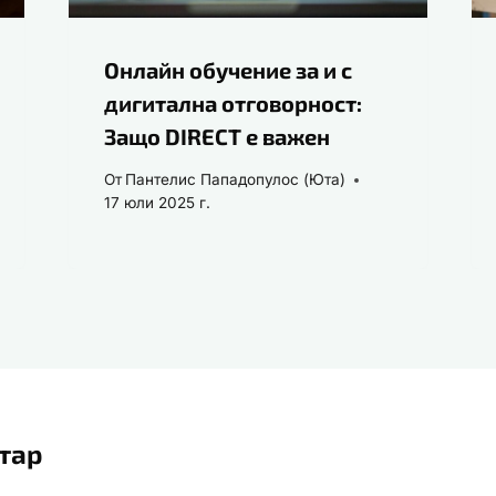
Онлайн обучение за и с
дигитална отговорност:
Защо DIRECT е важен
От
Пантелис Пападопулос (Юта)
17 юли 2025 г.
тар