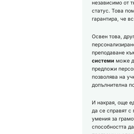
независимо от 
статус. Това по
гарантира, че в
Освен това, дру
персонализирано
преподаване къ
системи
може да
предложи персо
позволява на уч
допълнителна по
И накрая, още е
да се справят с
умения за грамо
способността да