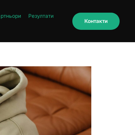
артньори
Резултати
Контакти