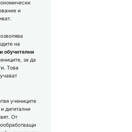
кономически
ование и
иват.
озволява
одите на
и обучителни
ениците, за да
и. Това
лучават
твя учениците
 и дигитални
вят. От
стообработващи