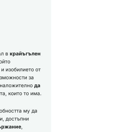
ал в
крайъгълен
ойто
и изобилието от
зможности за
е наложително
да
а, които то има.
обността му да
и, достъпни
държание
,