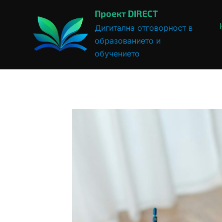
Към
content
Проект DIRECT
съдържанието
Дигитална отговорност в
образованието и
обучението