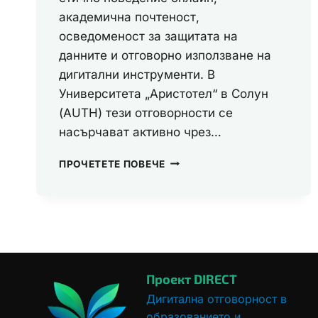
академична почтеност,
осведоменост за защитата на
данните и отговорно използване на
дигитални инструменти. В
Университета „Аристотел“ в Солун
(AUTH) тези отговорности се
насърчават активно чрез…
ПОДХОДЪТ
ПРОЧЕТЕТЕ ПОВЕЧЕ
НА
СОЛУНСКИЯ
УНИВЕРСИТЕТ
КЪМ
ФОРМИРАНЕТО
НА
ДИГИТАЛНО
Проект DIRECT
ОТГОВОРНИ
СТУДЕНТИ
Дигитална отговорност в
образованието и