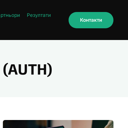
артньори
Резултати
Контакти
 (AUTH)