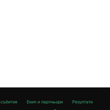
 събития
Екип и партньори
Резултати