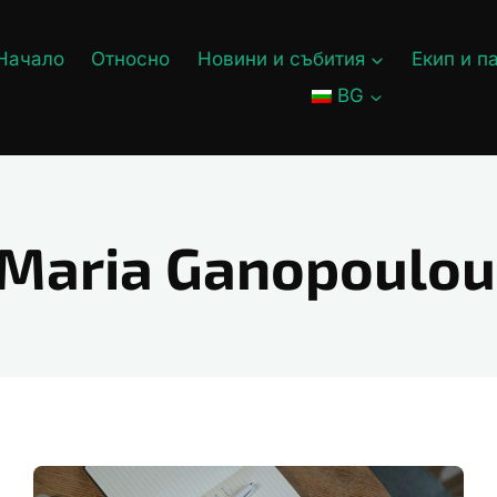
Начало
Относно
Новини и събития
Екип и п
BG
 Maria Ganopoulou