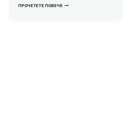
ДИГИТАЛНА
ПРОЧЕТЕТЕ ПОВЕЧЕ
ОТГОВОРНОСТ
И
БЕЗОПАСНОСТ
ПРИ
СПОДЕЛЯНЕ
НА
ЗНАНИЯ